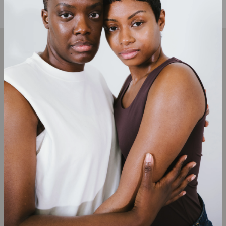
Rejoignez Notre Newsletter !
Recevez les dernières nouveautés, offres exclusives et
inspirations directement dans votre boîte de réception.
Abonnez-vous maintenant et ne manquez rien !
S'inscrire
E-mail
Recherche
Accueil
Conditions générales de
Catalogue
ventes
Nos boxs
Politique de remboursement