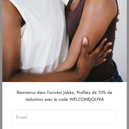
inspirations directement dans votre boîte de réception.
Abonnez-vous maintenant et ne manquez rien !
S'inscrire
E-mail
Recherche
Accueil
Conditions générales de
Catalogue
ventes
Nos boxs
Politique de remboursement
A propos de Jolyka
Mentions légales
Bienvenus dans l'univers Jolyka, Profitez de 10% de
Contactez-nous
réduction avec le code WELCOMEJOLYKA
FAQ
Contactez-nous
E-mail